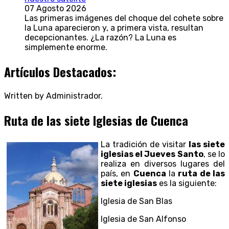
07 Agosto 2026
Las primeras imágenes del choque del cohete sobre
la Luna aparecieron y, a primera vista, resultan
decepcionantes. ¿La razón? La Luna es
simplemente enorme.
Artículos Destacados:
Written by Administrador.
Ruta de las siete Iglesias de Cuenca
La tradición de visitar
las siete
iglesias el Jueves Santo
, se lo
realiza en diversos lugares del
país, en
Cuenca
la
ruta de las
siete iglesias
es la siguiente:
Iglesia de San Blas
Iglesia de San Alfonso