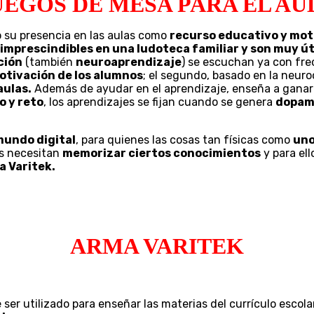
UEGOS DE MESA PARA EL AU
su presencia en las aulas como
recurso educativo y mot
 imprescindibles en una ludoteca familiar y son muy ú
ción
(también
neuroaprendizaje
) se escuchan ya con fre
motivación de los alumnos
; el segundo, basado en la neuro
aulas.
Además de ayudar en el aprendizaje, enseña a ganar y
o y reto
, los aprendizajes se fijan cuando se genera
dopam
undo digital
, para quienes las cosas tan físicas como
uno
os necesitan
memorizar ciertos conocimientos
y para ell
a Varitek.
ARMA VARITEK
 ser utilizado para enseñar las materias del currículo esco